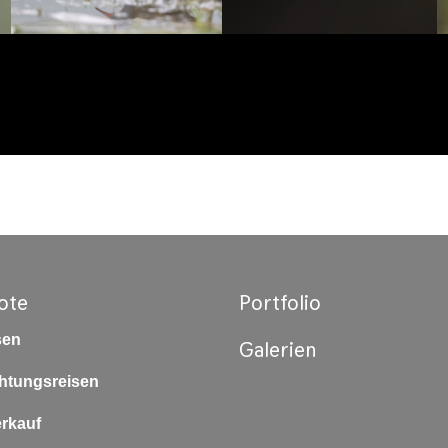
ote
Portfolio
sen
Galerien
htungsreisen
erkauf