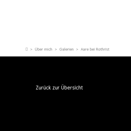
>
Über mich
>
Galerien
>
Aare bei Rothrist
Zurück zur Übersicht