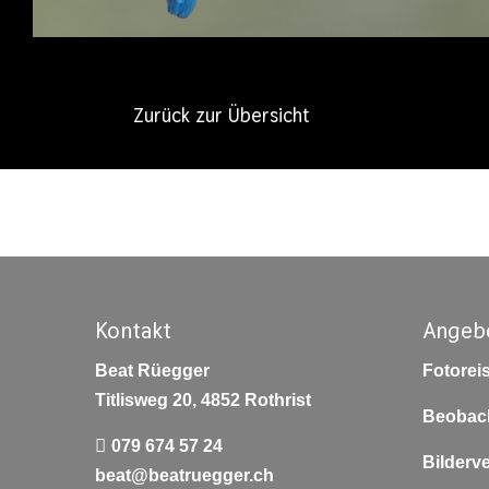
Zurück zur Übersicht
Kontakt
Angeb
Beat Rüegger
Fotorei
Titlisweg 20, 4852 Rothrist
Beobac
079 674 57 24
Bilderv
beat@beatruegger.ch